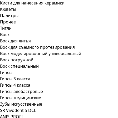
Кисти для нанесения керамики
Кюветы
Палитры
Прочее
Тигли
Воск
Воск для литья
Воск для съемного протезирования
Воск моделировочный универсальный
Воск погружной
Воск специальный
Гипсы
Гипсы 3 класса
Гипсы 4 класса
Гипсы алебастровые
Гипсы медицинские
Зубы искусственные
SR Vivodent S DCL
ANIS PROFI