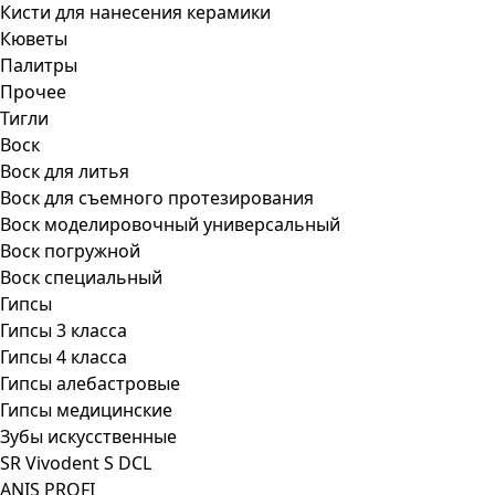
Кисти для нанесения керамики
Кюветы
Палитры
Прочее
Тигли
Воск
Воск для литья
Воск для съемного протезирования
Воск моделировочный универсальный
Воск погружной
Воск специальный
Гипсы
Гипсы 3 класса
Гипсы 4 класса
Гипсы алебастровые
Гипсы медицинские
Зубы искусственные
SR Vivodent S DCL
ANIS PROFI