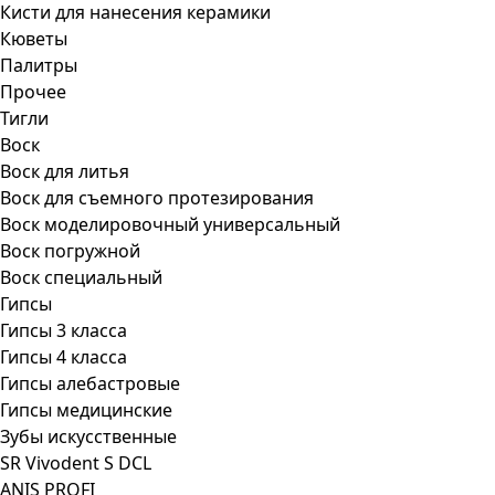
Кисти для нанесения керамики
Кюветы
Палитры
Прочее
Тигли
Воск
Воск для литья
Воск для съемного протезирования
Воск моделировочный универсальный
Воск погружной
Воск специальный
Гипсы
Гипсы 3 класса
Гипсы 4 класса
Гипсы алебастровые
Гипсы медицинские
Зубы искусственные
SR Vivodent S DCL
ANIS PROFI