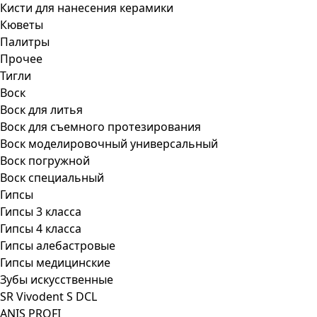
Кисти для нанесения керамики
Кюветы
Палитры
Прочее
Тигли
Воск
Воск для литья
Воск для съемного протезирования
Воск моделировочный универсальный
Воск погружной
Воск специальный
Гипсы
Гипсы 3 класса
Гипсы 4 класса
Гипсы алебастровые
Гипсы медицинские
Зубы искусственные
SR Vivodent S DCL
ANIS PROFI