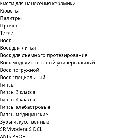
Кисти для нанесения керамики
Кюветы
Палитры
Прочее
Тигли
Воск
Воск для литья
Воск для съемного протезирования
Воск моделировочный универсальный
Воск погружной
Воск специальный
Гипсы
Гипсы 3 класса
Гипсы 4 класса
Гипсы алебастровые
Гипсы медицинские
Зубы искусственные
SR Vivodent S DCL
ANIS PROFI