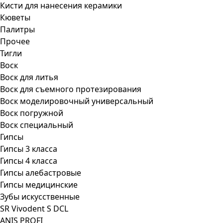
Кисти для нанесения керамики
Кюветы
Палитры
Прочее
Тигли
Воск
Воск для литья
Воск для съемного протезирования
Воск моделировочный универсальный
Воск погружной
Воск специальный
Гипсы
Гипсы 3 класса
Гипсы 4 класса
Гипсы алебастровые
Гипсы медицинские
Зубы искусственные
SR Vivodent S DCL
ANIS PROFI