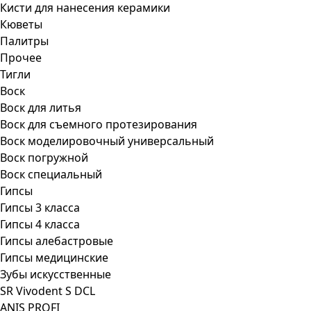
Кисти для нанесения керамики
Кюветы
Палитры
Прочее
Тигли
Воск
Воск для литья
Воск для съемного протезирования
Воск моделировочный универсальный
Воск погружной
Воск специальный
Гипсы
Гипсы 3 класса
Гипсы 4 класса
Гипсы алебастровые
Гипсы медицинские
Зубы искусственные
SR Vivodent S DCL
ANIS PROFI