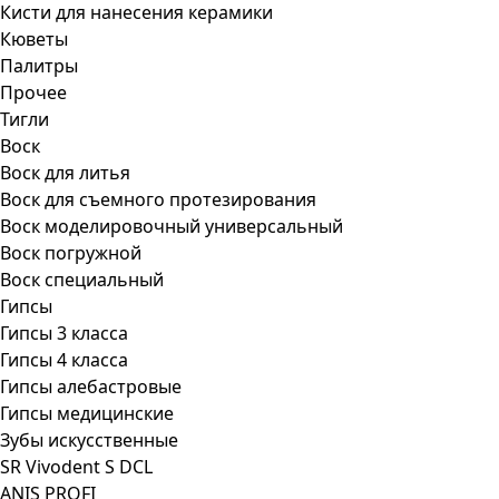
Кисти для нанесения керамики
Кюветы
Палитры
Прочее
Тигли
Воск
Воск для литья
Воск для съемного протезирования
Воск моделировочный универсальный
Воск погружной
Воск специальный
Гипсы
Гипсы 3 класса
Гипсы 4 класса
Гипсы алебастровые
Гипсы медицинские
Зубы искусственные
SR Vivodent S DCL
ANIS PROFI