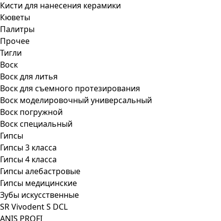
Кисти для нанесения керамики
Кюветы
Палитры
Прочее
Тигли
Воск
Воск для литья
Воск для съемного протезирования
Воск моделировочный универсальный
Воск погружной
Воск специальный
Гипсы
Гипсы 3 класса
Гипсы 4 класса
Гипсы алебастровые
Гипсы медицинские
Зубы искусственные
SR Vivodent S DCL
ANIS PROFI