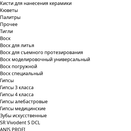
Кисти для нанесения керамики
Кюветы
Палитры
Прочее
Тигли
Воск
Воск для литья
Воск для съемного протезирования
Воск моделировочный универсальный
Воск погружной
Воск специальный
Гипсы
Гипсы 3 класса
Гипсы 4 класса
Гипсы алебастровые
Гипсы медицинские
Зубы искусственные
SR Vivodent S DCL
ANIS PROFI