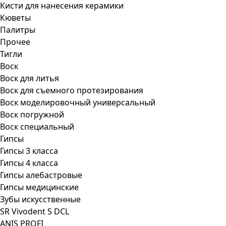
Кисти для нанесения керамики
Кюветы
Палитры
Прочее
Тигли
Воск
Воск для литья
Воск для съемного протезирования
Воск моделировочный универсальный
Воск погружной
Воск специальный
Гипсы
Гипсы 3 класса
Гипсы 4 класса
Гипсы алебастровые
Гипсы медицинские
Зубы искусственные
SR Vivodent S DCL
ANIS PROFI