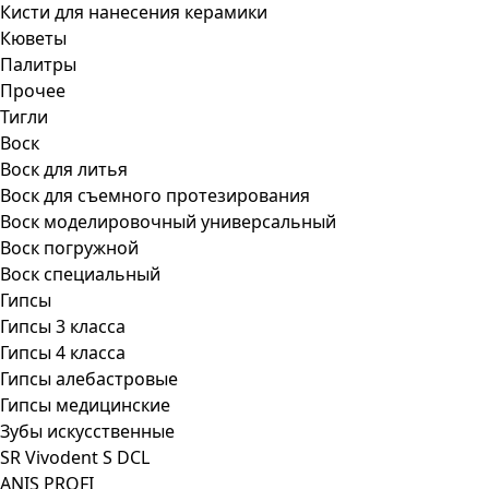
Кисти для нанесения керамики
Кюветы
Палитры
Прочее
Тигли
Воск
Воск для литья
Воск для съемного протезирования
Воск моделировочный универсальный
Воск погружной
Воск специальный
Гипсы
Гипсы 3 класса
Гипсы 4 класса
Гипсы алебастровые
Гипсы медицинские
Зубы искусственные
SR Vivodent S DCL
ANIS PROFI