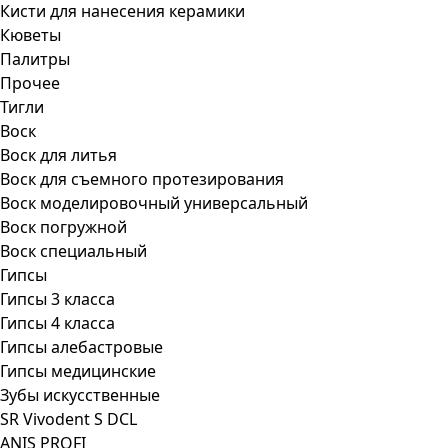
Кисти для нанесения керамики
Кюветы
Палитры
Прочее
Тигли
Воск
Воск для литья
Воск для съемного протезирования
Воск моделировочный универсальный
Воск погружной
Воск специальный
Гипсы
Гипсы 3 класса
Гипсы 4 класса
Гипсы алебастровые
Гипсы медицинские
Зубы искусственные
SR Vivodent S DCL
ANIS PROFI