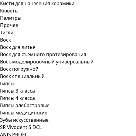
Кисти для нанесения керамики
Кюветы
Палитры
Прочее
Тигли
Воск
Воск для литья
Воск для съемного протезирования
Воск моделировочный универсальный
Воск погружной
Воск специальный
Гипсы
Гипсы 3 класса
Гипсы 4 класса
Гипсы алебастровые
Гипсы медицинские
Зубы искусственные
SR Vivodent S DCL
ANIS PROFI