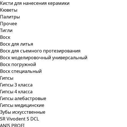
Кисти для нанесения керамики
Кюветы
Палитры
Прочее
Тигли
Воск
Воск для литья
Воск для съемного протезирования
Воск моделировочный универсальный
Воск погружной
Воск специальный
Гипсы
Гипсы 3 класса
Гипсы 4 класса
Гипсы алебастровые
Гипсы медицинские
Зубы искусственные
SR Vivodent S DCL
ANIS PROFI