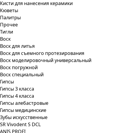
Кисти для нанесения керамики
Кюветы
Палитры
Прочее
Тигли
Воск
Воск для литья
Воск для съемного протезирования
Воск моделировочный универсальный
Воск погружной
Воск специальный
Гипсы
Гипсы 3 класса
Гипсы 4 класса
Гипсы алебастровые
Гипсы медицинские
Зубы искусственные
SR Vivodent S DCL
ANIS PROFI