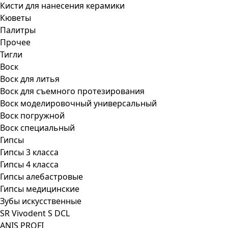
Кисти для нанесения керамики
Кюветы
Палитры
Прочее
Тигли
Воск
Воск для литья
Воск для съемного протезирования
Воск моделировочный универсальный
Воск погружной
Воск специальный
Гипсы
Гипсы 3 класса
Гипсы 4 класса
Гипсы алебастровые
Гипсы медицинские
Зубы искусственные
SR Vivodent S DCL
ANIS PROFI