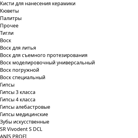
Кисти для нанесения керамики
Кюветы
Палитры
Прочее
Тигли
Воск
Воск для литья
Воск для съемного протезирования
Воск моделировочный универсальный
Воск погружной
Воск специальный
Гипсы
Гипсы 3 класса
Гипсы 4 класса
Гипсы алебастровые
Гипсы медицинские
Зубы искусственные
SR Vivodent S DCL
ANIS PROFI