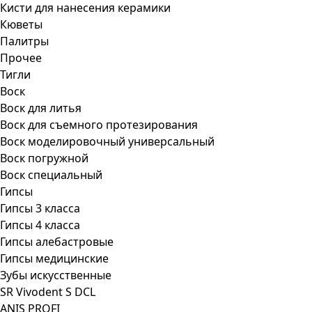
Кисти для нанесения керамики
Кюветы
Палитры
Прочее
Тигли
Воск
Воск для литья
Воск для съемного протезирования
Воск моделировочный универсальный
Воск погружной
Воск специальный
Гипсы
Гипсы 3 класса
Гипсы 4 класса
Гипсы алебастровые
Гипсы медицинские
Зубы искусственные
SR Vivodent S DCL
ANIS PROFI