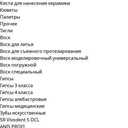
Кисти для нанесения керамики
Кюветы
Палитры
Прочее
Тигли
Воск
Воск для литья
Воск для съемного протезирования
Воск моделировочный универсальный
Воск погружной
Воск специальный
Гипсы
Гипсы 3 класса
Гипсы 4 класса
Гипсы алебастровые
Гипсы медицинские
Зубы искусственные
SR Vivodent S DCL
ANIS PROFI