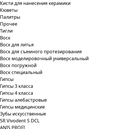
Кисти для нанесения керамики
Кюветы
Палитры
Прочее
Тигли
Воск
Воск для литья
Воск для съемного протезирования
Воск моделировочный универсальный
Воск погружной
Воск специальный
Гипсы
Гипсы 3 класса
Гипсы 4 класса
Гипсы алебастровые
Гипсы медицинские
Зубы искусственные
SR Vivodent S DCL
ANIS PROFI