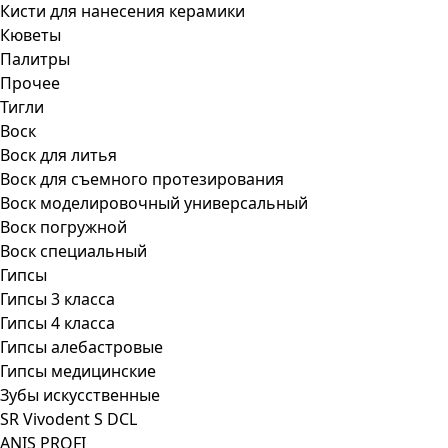
Кисти для нанесения керамики
Кюветы
Палитры
Прочее
Тигли
Воск
Воск для литья
Воск для съемного протезирования
Воск моделировочный универсальный
Воск погружной
Воск специальный
Гипсы
Гипсы 3 класса
Гипсы 4 класса
Гипсы алебастровые
Гипсы медицинские
Зубы искусственные
SR Vivodent S DCL
ANIS PROFI