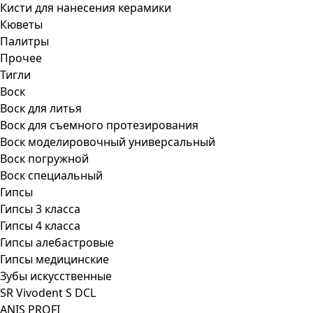
Кисти для нанесения керамики
Кюветы
Палитры
Прочее
Тигли
Воск
Воск для литья
Воск для съемного протезирования
Воск моделировочный универсальный
Воск погружной
Воск специальный
Гипсы
Гипсы 3 класса
Гипсы 4 класса
Гипсы алебастровые
Гипсы медицинские
Зубы искусственные
SR Vivodent S DCL
ANIS PROFI