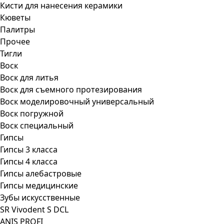
Кисти для нанесения керамики
Кюветы
Палитры
Прочее
Тигли
Воск
Воск для литья
Воск для съемного протезирования
Воск моделировочный универсальный
Воск погружной
Воск специальный
Гипсы
Гипсы 3 класса
Гипсы 4 класса
Гипсы алебастровые
Гипсы медицинские
Зубы искусственные
SR Vivodent S DCL
ANIS PROFI