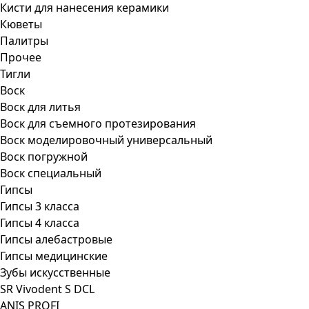
Кисти для нанесения керамики
Кюветы
Палитры
Прочее
Тигли
Воск
Воск для литья
Воск для съемного протезирования
Воск моделировочный универсальный
Воск погружной
Воск специальный
Гипсы
Гипсы 3 класса
Гипсы 4 класса
Гипсы алебастровые
Гипсы медицинские
Зубы искусственные
SR Vivodent S DCL
ANIS PROFI