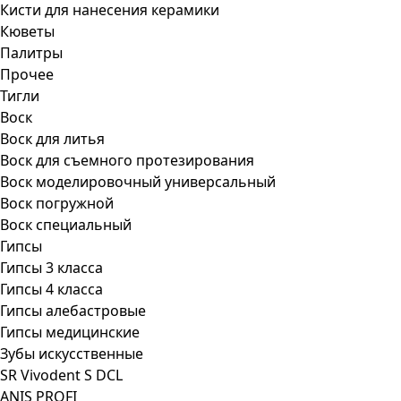
Кисти для нанесения керамики
Кюветы
Палитры
Прочее
Тигли
Воск
Воск для литья
Воск для съемного протезирования
Воск моделировочный универсальный
Воск погружной
Воск специальный
Гипсы
Гипсы 3 класса
Гипсы 4 класса
Гипсы алебастровые
Гипсы медицинские
Зубы искусственные
SR Vivodent S DCL
ANIS PROFI