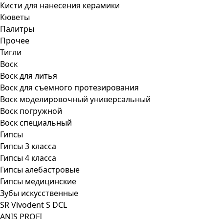
Кисти для нанесения керамики
Кюветы
Палитры
Прочее
Тигли
Воск
Воск для литья
Воск для съемного протезирования
Воск моделировочный универсальный
Воск погружной
Воск специальный
Гипсы
Гипсы 3 класса
Гипсы 4 класса
Гипсы алебастровые
Гипсы медицинские
Зубы искусственные
SR Vivodent S DCL
ANIS PROFI