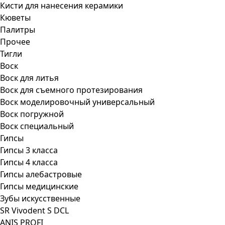
Кисти для нанесения керамики
Кюветы
Палитры
Прочее
Тигли
Воск
Воск для литья
Воск для съемного протезирования
Воск моделировочный универсальный
Воск погружной
Воск специальный
Гипсы
Гипсы 3 класса
Гипсы 4 класса
Гипсы алебастровые
Гипсы медицинские
Зубы искусственные
SR Vivodent S DCL
ANIS PROFI