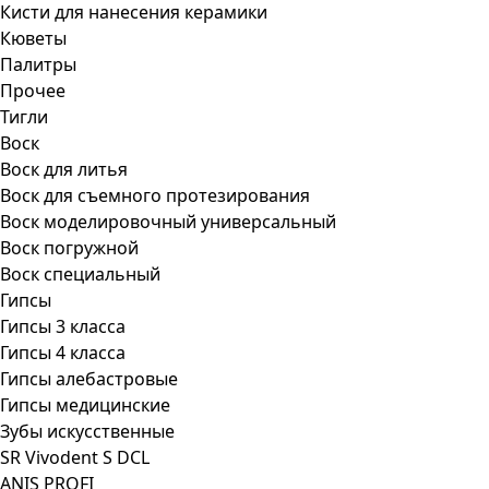
Кисти для нанесения керамики
Кюветы
Палитры
Прочее
Тигли
Воск
Воск для литья
Воск для съемного протезирования
Воск моделировочный универсальный
Воск погружной
Воск специальный
Гипсы
Гипсы 3 класса
Гипсы 4 класса
Гипсы алебастровые
Гипсы медицинские
Зубы искусственные
SR Vivodent S DCL
ANIS PROFI