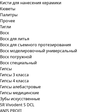
Кисти для нанесения керамики
Кюветы
Палитры
Прочее
Тигли
Воск
Воск для литья
Воск для съемного протезирования
Воск моделировочный универсальный
Воск погружной
Воск специальный
Гипсы
Гипсы 3 класса
Гипсы 4 класса
Гипсы алебастровые
Гипсы медицинские
Зубы искусственные
SR Vivodent S DCL
ANIS PROFI