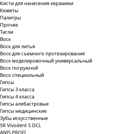
Кисти для нанесения керамики
Кюветы
Палитры
Прочее
Тигли
Воск
Воск для литья
Воск для съемного протезирования
Воск моделировочный универсальный
Воск погружной
Воск специальный
Гипсы
Гипсы 3 класса
Гипсы 4 класса
Гипсы алебастровые
Гипсы медицинские
Зубы искусственные
SR Vivodent S DCL
ANIS PROFI