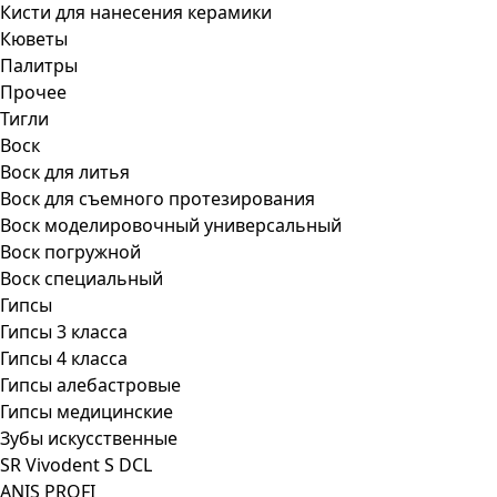
Кисти для нанесения керамики
Кюветы
Палитры
Прочее
Тигли
Воск
Воск для литья
Воск для съемного протезирования
Воск моделировочный универсальный
Воск погружной
Воск специальный
Гипсы
Гипсы 3 класса
Гипсы 4 класса
Гипсы алебастровые
Гипсы медицинские
Зубы искусственные
SR Vivodent S DCL
ANIS PROFI