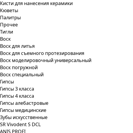
Кисти для нанесения керамики
Кюветы
Палитры
Прочее
Тигли
Воск
Воск для литья
Воск для съемного протезирования
Воск моделировочный универсальный
Воск погружной
Воск специальный
Гипсы
Гипсы 3 класса
Гипсы 4 класса
Гипсы алебастровые
Гипсы медицинские
Зубы искусственные
SR Vivodent S DCL
ANIS PROFI