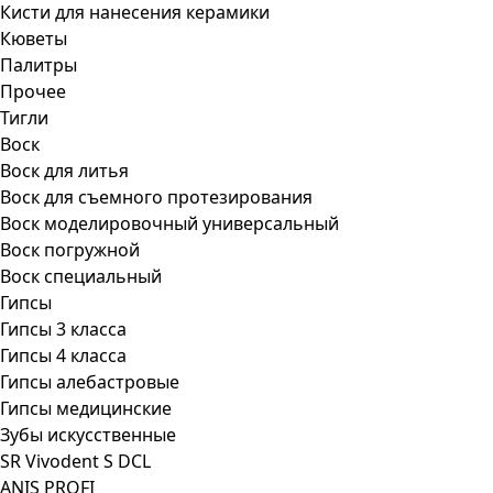
Кисти для нанесения керамики
Кюветы
Палитры
Прочее
Тигли
Воск
Воск для литья
Воск для съемного протезирования
Воск моделировочный универсальный
Воск погружной
Воск специальный
Гипсы
Гипсы 3 класса
Гипсы 4 класса
Гипсы алебастровые
Гипсы медицинские
Зубы искусственные
SR Vivodent S DCL
ANIS PROFI