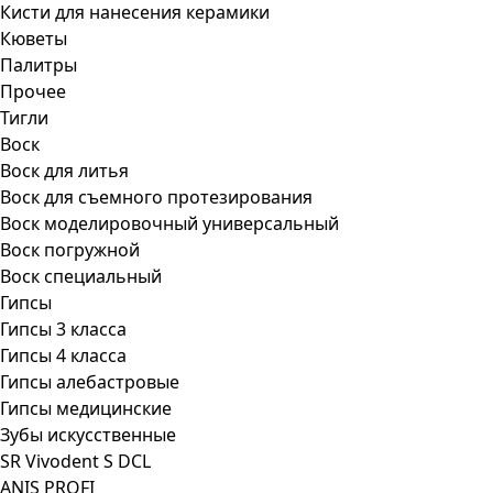
Кисти для нанесения керамики
Кюветы
Палитры
Прочее
Тигли
Воск
Воск для литья
Воск для съемного протезирования
Воск моделировочный универсальный
Воск погружной
Воск специальный
Гипсы
Гипсы 3 класса
Гипсы 4 класса
Гипсы алебастровые
Гипсы медицинские
Зубы искусственные
SR Vivodent S DCL
ANIS PROFI