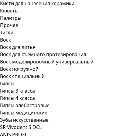
Кисти для нанесения керамики
Кюветы
Палитры
Прочее
Тигли
Воск
Воск для литья
Воск для съемного протезирования
Воск моделировочный универсальный
Воск погружной
Воск специальный
Гипсы
Гипсы 3 класса
Гипсы 4 класса
Гипсы алебастровые
Гипсы медицинские
Зубы искусственные
SR Vivodent S DCL
ANIS PROFI