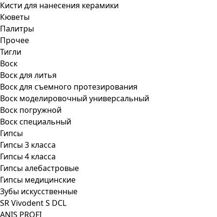
Кисти для нанесения керамики
Кюветы
Палитры
Прочее
Тигли
Воск
Воск для литья
Воск для съемного протезирования
Воск моделировочный универсальный
Воск погружной
Воск специальный
Гипсы
Гипсы 3 класса
Гипсы 4 класса
Гипсы алебастровые
Гипсы медицинские
Зубы искусственные
SR Vivodent S DCL
ANIS PROFI