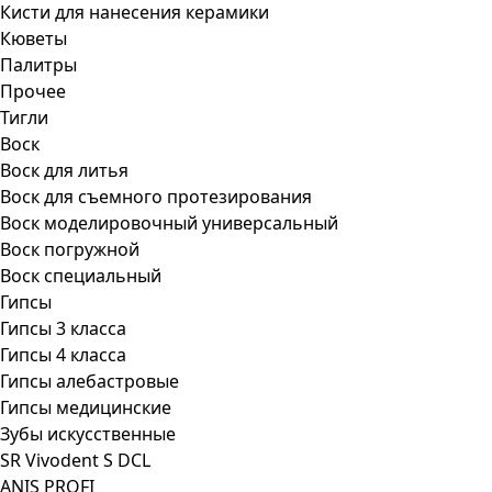
Кисти для нанесения керамики
Кюветы
Палитры
Прочее
Тигли
Воск
Воск для литья
Воск для съемного протезирования
Воск моделировочный универсальный
Воск погружной
Воск специальный
Гипсы
Гипсы 3 класса
Гипсы 4 класса
Гипсы алебастровые
Гипсы медицинские
Зубы искусственные
SR Vivodent S DCL
ANIS PROFI