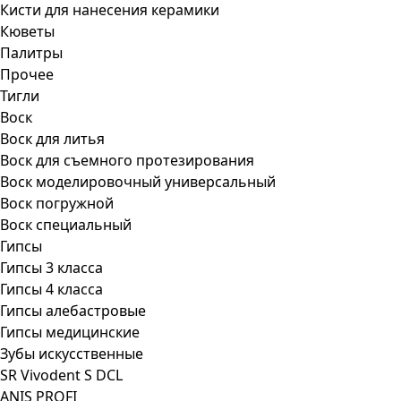
Кисти для нанесения керамики
Кюветы
Палитры
Прочее
Тигли
Воск
Воск для литья
Воск для съемного протезирования
Воск моделировочный универсальный
Воск погружной
Воск специальный
Гипсы
Гипсы 3 класса
Гипсы 4 класса
Гипсы алебастровые
Гипсы медицинские
Зубы искусственные
SR Vivodent S DCL
ANIS PROFI