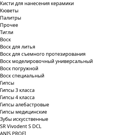
Кисти для нанесения керамики
Кюветы
Палитры
Прочее
Тигли
Воск
Воск для литья
Воск для съемного протезирования
Воск моделировочный универсальный
Воск погружной
Воск специальный
Гипсы
Гипсы 3 класса
Гипсы 4 класса
Гипсы алебастровые
Гипсы медицинские
Зубы искусственные
SR Vivodent S DCL
ANIS PROFI