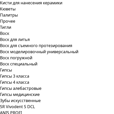
Кисти для нанесения керамики
Кюветы
Палитры
Прочее
Тигли
Воск
Воск для литья
Воск для съемного протезирования
Воск моделировочный универсальный
Воск погружной
Воск специальный
Гипсы
Гипсы 3 класса
Гипсы 4 класса
Гипсы алебастровые
Гипсы медицинские
Зубы искусственные
SR Vivodent S DCL
ANIS PROFI