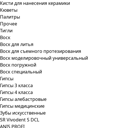
Кисти для нанесения керамики
Кюветы
Палитры
Прочее
Тигли
Воск
Воск для литья
Воск для съемного протезирования
Воск моделировочный универсальный
Воск погружной
Воск специальный
Гипсы
Гипсы 3 класса
Гипсы 4 класса
Гипсы алебастровые
Гипсы медицинские
Зубы искусственные
SR Vivodent S DCL
ANIS PROFI