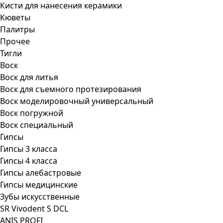
Кисти для нанесения керамики
Кюветы
Палитры
Прочее
Тигли
Воск
Воск для литья
Воск для съемного протезирования
Воск моделировочный универсальный
Воск погружной
Воск специальный
Гипсы
Гипсы 3 класса
Гипсы 4 класса
Гипсы алебастровые
Гипсы медицинские
Зубы искусственные
SR Vivodent S DCL
ANIS PROFI