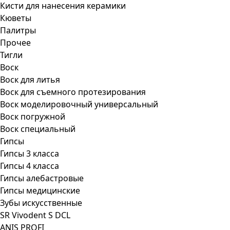
Кисти для нанесения керамики
Кюветы
Палитры
Прочее
Тигли
Воск
Воск для литья
Воск для съемного протезирования
Воск моделировочный универсальный
Воск погружной
Воск специальный
Гипсы
Гипсы 3 класса
Гипсы 4 класса
Гипсы алебастровые
Гипсы медицинские
Зубы искусственные
SR Vivodent S DCL
ANIS PROFI