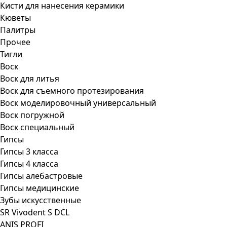
Кисти для нанесения керамики
Кюветы
Палитры
Прочее
Тигли
Воск
Воск для литья
Воск для съемного протезирования
Воск моделировочный универсальный
Воск погружной
Воск специальный
Гипсы
Гипсы 3 класса
Гипсы 4 класса
Гипсы алебастровые
Гипсы медицинские
Зубы искусственные
SR Vivodent S DCL
ANIS PROFI