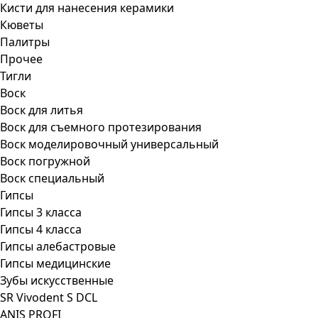
Кисти для нанесения керамики
Кюветы
Палитры
Прочее
Тигли
Воск
Воск для литья
Воск для съемного протезирования
Воск моделировочный универсальный
Воск погружной
Воск специальный
Гипсы
Гипсы 3 класса
Гипсы 4 класса
Гипсы алебастровые
Гипсы медицинские
Зубы искусственные
SR Vivodent S DCL
ANIS PROFI