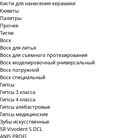
Кисти для нанесения керамики
Кюветы
Палитры
Прочее
Тигли
Воск
Воск для литья
Воск для съемного протезирования
Воск моделировочный универсальный
Воск погружной
Воск специальный
Гипсы
Гипсы 3 класса
Гипсы 4 класса
Гипсы алебастровые
Гипсы медицинские
Зубы искусственные
SR Vivodent S DCL
ANIS PROFI