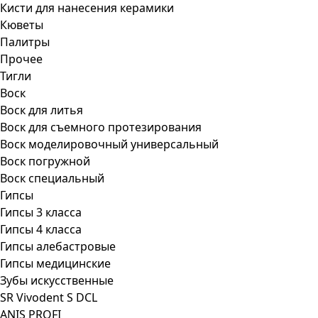
Кисти для нанесения керамики
Кюветы
Палитры
Прочее
Тигли
Воск
Воск для литья
Воск для съемного протезирования
Воск моделировочный универсальный
Воск погружной
Воск специальный
Гипсы
Гипсы 3 класса
Гипсы 4 класса
Гипсы алебастровые
Гипсы медицинские
Зубы искусственные
SR Vivodent S DCL
ANIS PROFI