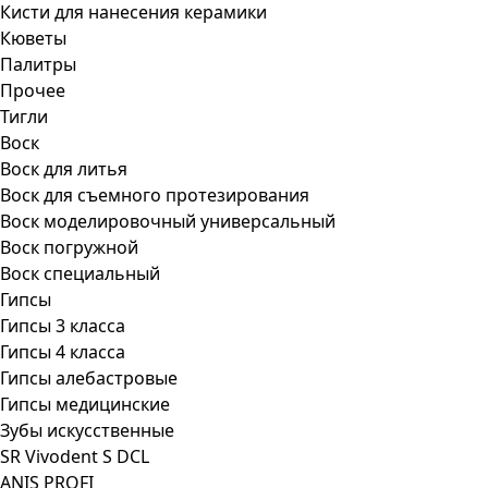
Кисти для нанесения керамики
Кюветы
Палитры
Прочее
Тигли
Воск
Воск для литья
Воск для съемного протезирования
Воск моделировочный универсальный
Воск погружной
Воск специальный
Гипсы
Гипсы 3 класса
Гипсы 4 класса
Гипсы алебастровые
Гипсы медицинские
Зубы искусственные
SR Vivodent S DCL
ANIS PROFI