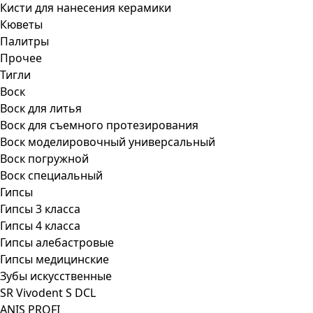
Кисти для нанесения керамики
Кюветы
Палитры
Прочее
Тигли
Воск
Воск для литья
Воск для съемного протезирования
Воск моделировочный универсальный
Воск погружной
Воск специальный
Гипсы
Гипсы 3 класса
Гипсы 4 класса
Гипсы алебастровые
Гипсы медицинские
Зубы искусственные
SR Vivodent S DCL
ANIS PROFI